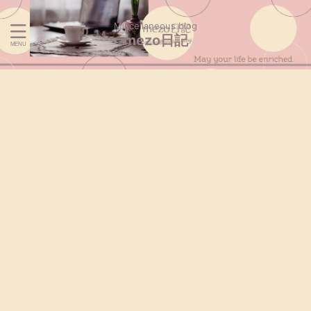
Miscellaneous blog
mezo日記